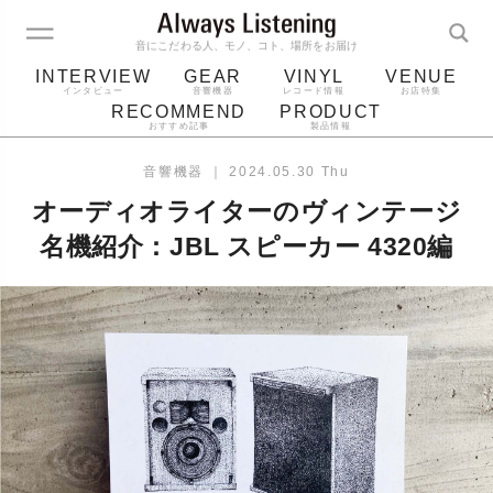
音にこだわる人、モノ、コト、場所をお届け
INTERVIEW
GEAR
VINYL
VENUE
インタビュー
音響機器
レコード情報
お店特集
RECOMMEND
PRODUCT
おすすめ記事
製品情報
レコード
プレーヤー
音質
スピーカー
音響機器
｜
2024.05.30 Thu
ジャケット
bluetooth
アルバム
オーディオライターのヴィンテージ
レコード針
名機紹介：JBL スピーカー 4320編