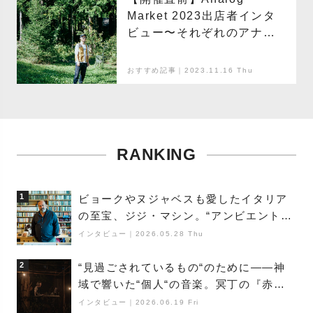
Market 2023出店者インタ
ビュー〜それぞれのアナロ
グと明日の行方〜「CHILL
CHILL MICHILL」編
おすすめ記事｜2023.11.16 Thu
RANKING
1
ビョークやヌジャベスも愛したイタリア
の至宝、ジジ・マシン。“アンビエントの
巨匠”が明かす創作の原点と、「動き」に
インタビュー
｜
2026.05.28 Thu
満ちた最新作の背景
2
“見過ごされているもの“のために――神
域で響いた“個人“の音楽。冥丁の『赤城
夜神楽』をレポート
インタビュー
｜
2026.06.19 Fri