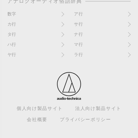
アナログオーディオ俗語辞典
数字
ア行
10インチ
RPM(33,45)
カ行
サ行
12インチシングル
アイソレーター
書き込み
サイン
タ行
ナ行
4チャンネル
赤盤
歌詞カード
サンプラー
ターンテーブル
アセテート盤
2枚使い
ハ行
マ行
歌詞記載ジャケット
CDJ
ダイカット
頭出し
New（レコードコンディショ
ガチャ盤
ハウリング
シールド盤
マスターテンポ
ン）
ヤ行
ラ行
ダイナフレックス
EPアダプター
カットアウト
剥がれ
重量盤
マスターボリューム
New（カバーコンディショ
ダブルジャケット
汚れ
EPレコード
ライナー / ライナーノーツ
ン）
カットイン
バックスピン
シュリンク / シュリンク付き
マスタリング
チャンネル
イコライザー / EQ
ラッカー盤
角折れ / 角潰れ
パテントスリーブ
シュリンク残存
マトリックス番号
チリノイズ
インシュレーター
リイシュー / 再発
壁（壁レコ）
バトルDJ
白盤
未開封
テープ
インナースリーブ
リミックス
紙ジャケ
バトルブレイクス
針圧
ミキサー
DJコントローラー
ウォーターダメージ
ループ
カラー盤
針飛び
スクラッチ
耳
Discogs（ディスコグス）
内袋
ループ溝/ロックド・グルーヴ/
ガリ
盤反り
スタビライザー
M / NM（レコードコンディ
ループ集
出音
EX（レコードコンディショ
ション）
カンパニースリーブ
パンチホール
スチレン盤
ン）
レーベルダメージ
個人向け製品サイト
法人向け製品サイト
テストプレス
M / NM（カバーコンディショ
CUE
B2B
ステッカー
EX（カバーコンディション）
ロータリーミキサー
ン）
デッドワックス
会社概要
プライバシーポリシー
キューバーン
ビートジャグリング
ステレオ
エサ箱
ロングミックス
モニター
特典付き
組み合わせ
ヒートダメージ
スピンドルマーク
SE
モニタリング
トランスフォーマー
グルーブガード/GG
ビートマッチング
スリップシート
SPレコード
モノラル
トリックプレイ