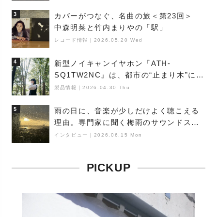
3
カバーがつなぐ、名曲の旅＜第23回＞
中森明菜と竹内まりやの「駅」
レコード情報
｜
2026.05.20 Wed
4
新型ノイキャンイヤホン『ATH-
SQ1TW2NC』は、都市の“止まり木”にな
り得るーシンガーソングライター浮
製品情報
｜
2026.04.30 Thu
（Buoy）
5
雨の日に、音楽が少しだけよく聴こえる
理由。専門家に聞く梅雨のサウンドス
ケープ
インタビュー
｜
2026.06.15 Mon
PICKUP