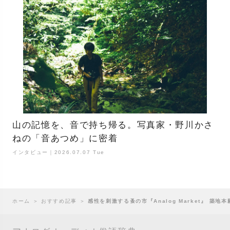
山の記憶を、音で持ち帰る。写真家・野川かさ
ねの「音あつめ」に密着
インタビュー｜2026.07.07 Tue
ホーム
＞
おすすめ記事
＞
感性を刺激する蚤の市『Analog Market』 築