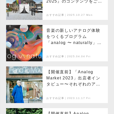
2025』のコンテンツをご紹
介
おすすめ記事｜2025.10.27 Mon
音楽の新しいアナログ体験
をつくるプログラム
「analog 〜 naturally」が
スタート
おすすめ記事｜2025.04.04 Fri
【開催直前】「Analog
Market 2023」出店者イン
タビュー〜それぞれのアナ
ログと明日の行方〜「Hand
To Mouth」編
おすすめ記事｜2023.11.17 Fri
【開催直前】Analog