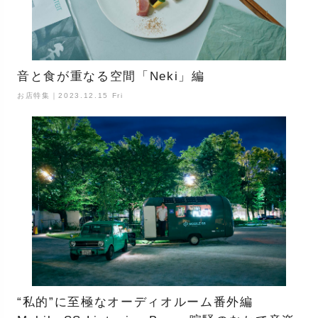
音と食が重なる空間「Neki」編
お店特集｜2023.12.15 Fri
“私的”に至極なオーディオルーム番外編