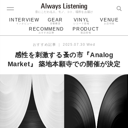
音にこだわる人、モノ、コト、場所をお届け
INTERVIEW
GEAR
VINYL
VENUE
インタビュー
音響機器
レコード情報
お店特集
RECOMMEND
PRODUCT
おすすめ記事
製品情報
レコード
プレーヤー
音質
スピーカー
おすすめ記事
｜
2025.07.30 Wed
ジャケット
bluetooth
アルバム
感性を刺激する蚤の市『Analog
レコード針
Market』 築地本願寺での開催が決定