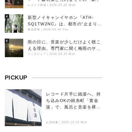
レコード情報
｜
2026.05.20 Wed
4
新型ノイキャンイヤホン『ATH-
SQ1TW2NC』は、都市の“止まり
木”になり得るーシンガーソングラ
製品情報
｜
2026.04.30 Thu
イター浮（Buoy）
5
雨の日に、音楽が少しだけよく聴こ
える理由。専門家に聞く梅雨のサウ
ンドスケープ
インタビュー
｜
2026.06.15 Mon
PICKUP
レコード片手に銭湯へ。持
ち込みOKの錦糸町「黄金
湯」で、風呂と音楽を裸で
浴びる
お店特集｜2025.10.13 Mon