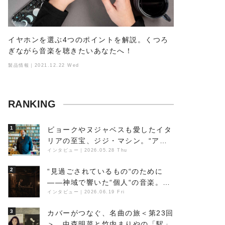
イヤホンを選ぶ4つのポイントを解説。くつろ
ぎながら音楽を聴きたいあなたへ！
製品情報｜2021.12.22 Wed
RANKING
1
ビョークやヌジャベスも愛したイタ
リアの至宝、ジジ・マシン。“アン
ビエントの巨匠”が明かす創作の原
インタビュー
｜
2026.05.28 Thu
点と、「動き」に満ちた最新作の背
2
“見過ごされているもの“のために
景
――神域で響いた“個人“の音楽。冥
丁の『赤城 夜神楽』をレポート
インタビュー
｜
2026.06.19 Fri
3
カバーがつなぐ、名曲の旅＜第23回
＞ 中森明菜と竹内まりやの「駅」