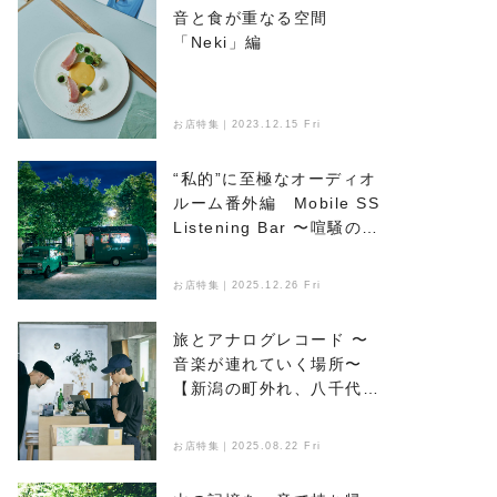
音と食が重なる空間
「Neki」編
お店特集｜2023.12.15 Fri
“私的”に至極なオーディオ
ルーム番外編 Mobile SS
Listening Bar 〜喧騒のな
かで音楽とお酒を楽しめ
る、新たなオアシス〜
お店特集｜2025.12.26 Fri
旅とアナログレコード 〜
音楽が連れていく場所〜
【新潟の町外れ、八千代マ
ンション】編
お店特集｜2025.08.22 Fri