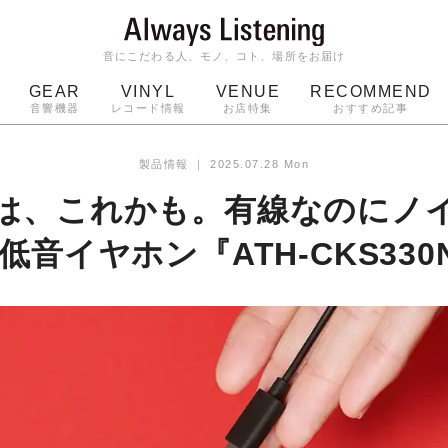
音にこだわる人、モノ、コト、場所をお届け
GEAR
VINYL
VENUE
RECOMMEND
音響機器
レコード情報
お店特集
おすすめ記事
スピーカー
ジャケット
bluetooth
アルバム
製品情報
｜
2025.07.28 Mon
ッジ
マイク
ターンテーブル
Audio-Technica
は、これかも。有線なのにノ
低音イヤホン『ATH-CKS330