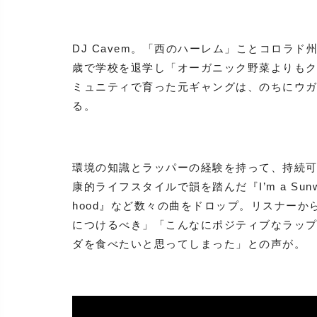
DJ Cavem。「西のハーレム」ことコロラ
歳で学校を退学し「オーガニック野菜よりも
ミュニティで育った元ギャングは、のちにウ
る。
環境の知識とラッパーの経験を持って、持続可能な
康的ライフスタイルで韻を踏んだ『I’m a Sunwa
hood』など数々の曲をドロップ。リスナー
につけるべき」「こんなにポジティブなラッ
ダを食べたいと思ってしまった」との声が。