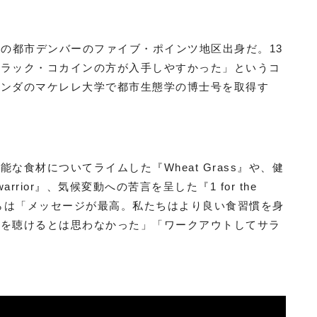
ド州の都市デンバーのファイブ・ポインツ地区出身だ。13
クラック・コカインの方が入手しやすかった」というコ
ガンダのマケレレ大学で都市生態学の博士号を取得す
食材についてライムした『Wheat Grass』や、健
rrior』、気候変動への苦言を呈した『1 for the
からは「メッセージが最高。私たちはより良い食習慣を身
プを聴けるとは思わなかった」「ワークアウトしてサラ