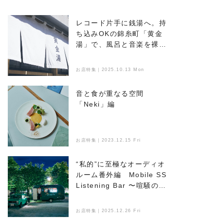
レコード片手に銭湯へ。持
ち込みOKの錦糸町「黄金
湯」で、風呂と音楽を裸で
浴びる
お店特集｜2025.10.13 Mon
音と食が重なる空間
「Neki」編
お店特集｜2023.12.15 Fri
“私的”に至極なオーディオ
ルーム番外編 Mobile SS
Listening Bar 〜喧騒のな
かで音楽とお酒を楽しめ
る、新たなオアシス〜
お店特集｜2025.12.26 Fri