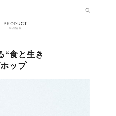
PRODUCT
製品情報
レコード針
ヘッドホン
アンプ
アナログ
る“食と生き
プホップ