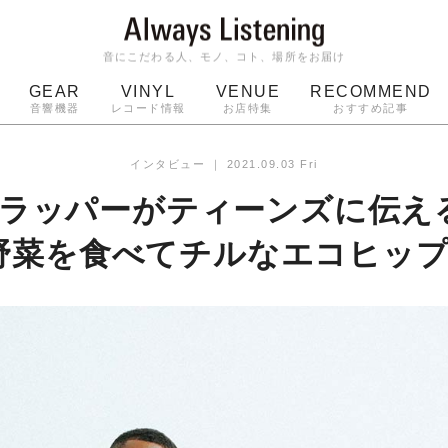
音にこだわる人、モノ、コト、場所をお届け
GEAR
VINYL
VENUE
RECOMMEND
音響機器
レコード情報
お店特集
おすすめ記事
スピーカー
ジャケット
bluetooth
アルバム
インタビュー
｜
2021.09.03 Fri
ッジ
マイク
ターンテーブル
Audio-Technica
ラッパーがティーンズに伝え
野菜を食べてチルなエコヒッ