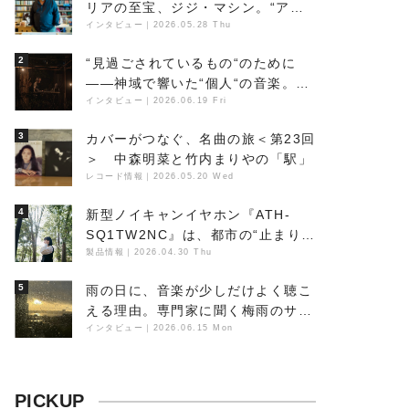
リアの至宝、ジジ・マシン。“アン
ビエントの巨匠”が明かす創作の原
インタビュー
｜
2026.05.28 Thu
点と、「動き」に満ちた最新作の背
2
“見過ごされているもの“のために
景
――神域で響いた“個人“の音楽。冥
丁の『赤城 夜神楽』をレポート
インタビュー
｜
2026.06.19 Fri
3
カバーがつなぐ、名曲の旅＜第23回
＞ 中森明菜と竹内まりやの「駅」
レコード情報
｜
2026.05.20 Wed
4
新型ノイキャンイヤホン『ATH-
SQ1TW2NC』は、都市の“止まり
木”になり得るーシンガーソングラ
製品情報
｜
2026.04.30 Thu
イター浮（Buoy）
5
雨の日に、音楽が少しだけよく聴こ
える理由。専門家に聞く梅雨のサウ
ンドスケープ
インタビュー
｜
2026.06.15 Mon
PICKUP