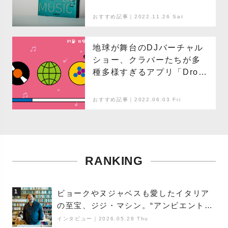
『新版 音楽好きな脳 ～人は
なぜ音楽に夢中になるのか
おすすめ記事｜2022.11.26 Sat
～』レビュー
地球が舞台のDJバーチャル
ショー、クラバーたちが多
種多様すぎるアプリ「Drop
Beats: Music DJ」
おすすめ記事｜2022.06.03 Fri
RANKING
1
ビョークやヌジャベスも愛したイタリア
の至宝、ジジ・マシン。“アンビエントの
巨匠”が明かす創作の原点と、「動き」に
インタビュー
｜
2026.05.28 Thu