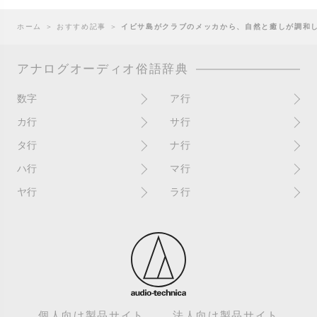
ホーム
＞
おすすめ記事
＞
イビサ島がクラブのメッカから、自然と癒しが調和
アナログオーディオ俗語辞典
数字
ア行
10インチ
RPM(33,45)
カ行
サ行
12インチシングル
アイソレーター
書き込み
サイン
タ行
ナ行
4チャンネル
赤盤
歌詞カード
サンプラー
ターンテーブル
アセテート盤
2枚使い
ハ行
マ行
歌詞記載ジャケット
CDJ
ダイカット
頭出し
New（レコードコンディショ
ガチャ盤
ハウリング
シールド盤
マスターテンポ
ン）
ヤ行
ラ行
ダイナフレックス
EPアダプター
カットアウト
剥がれ
重量盤
マスターボリューム
New（カバーコンディショ
ダブルジャケット
汚れ
EPレコード
ライナー / ライナーノーツ
ン）
カットイン
バックスピン
シュリンク / シュリンク付き
マスタリング
チャンネル
イコライザー / EQ
ラッカー盤
角折れ / 角潰れ
パテントスリーブ
シュリンク残存
マトリックス番号
チリノイズ
インシュレーター
リイシュー / 再発
壁（壁レコ）
バトルDJ
白盤
未開封
テープ
インナースリーブ
リミックス
紙ジャケ
バトルブレイクス
針圧
ミキサー
DJコントローラー
ウォーターダメージ
ループ
カラー盤
針飛び
スクラッチ
耳
Discogs（ディスコグス）
内袋
ループ溝/ロックド・グルーヴ/
ガリ
盤反り
スタビライザー
M / NM（レコードコンディ
ループ集
出音
EX（レコードコンディショ
ション）
カンパニースリーブ
パンチホール
スチレン盤
ン）
レーベルダメージ
個人向け製品サイト
法人向け製品サイト