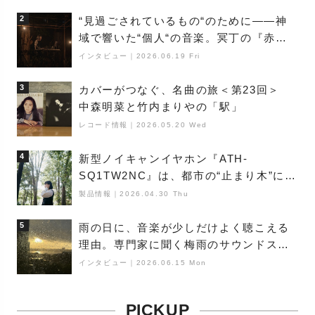
満ちた最新作の背景
2
“見過ごされているもの“のために――神
域で響いた“個人“の音楽。冥丁の『赤城
夜神楽』をレポート
インタビュー
｜
2026.06.19 Fri
3
カバーがつなぐ、名曲の旅＜第23回＞
中森明菜と竹内まりやの「駅」
レコード情報
｜
2026.05.20 Wed
4
新型ノイキャンイヤホン『ATH-
SQ1TW2NC』は、都市の“止まり木”にな
り得るーシンガーソングライター浮
製品情報
｜
2026.04.30 Thu
（Buoy）
5
雨の日に、音楽が少しだけよく聴こえる
理由。専門家に聞く梅雨のサウンドス
ケープ
インタビュー
｜
2026.06.15 Mon
PICKUP