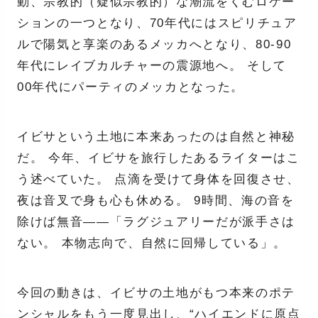
動、宗教的（疑似宗教的）な潮流をくむロケー
ションの一つとなり、70年代にはスピリチュア
ルで陽気と享楽のあるメッカへとなり、80-90
年代にレイブカルチャーの震源地へ。 そして
00年代にパーティのメッカとなった。
イビサという土地に本来あったのは自然と神秘
だ。 今年、イビサを旅行したあるライターはこ
う述べていた。 点滴を受けて身体を回復させ、
夜は音叉で身も心も休める。 9時間、海の音を
除けば無音——「ラグジュアリーだが派手さは
ない。 本物志向で、自然に回帰している」。
今回の動きは、イビサの土地がもつ本来のポテ
ンシャルをもう一度見出し、“ハイエンドに原点