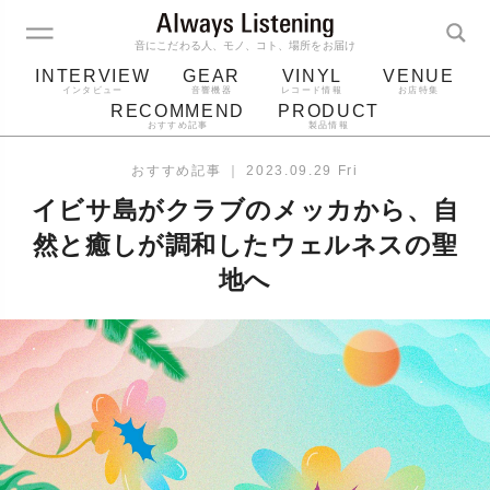
音にこだわる人、モノ、コト、場所をお届け
INTERVIEW
GEAR
VINYL
VENUE
インタビュー
音響機器
レコード情報
お店特集
RECOMMEND
PRODUCT
おすすめ記事
製品情報
レコード
プレーヤー
音質
スピーカー
おすすめ記事
｜
2023.09.29 Fri
ジャケット
bluetooth
アルバム
イビサ島がクラブのメッカから、自
レコード針
然と癒しが調和したウェルネスの聖
地へ