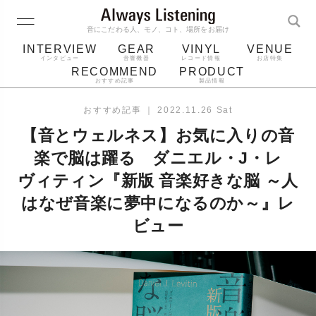
音にこだわる人、モノ、コト、場所をお届け
INTERVIEW
GEAR
VINYL
VENUE
インタビュー
音響機器
レコード情報
お店特集
RECOMMEND
PRODUCT
おすすめ記事
製品情報
レコード
プレーヤー
音質
スピーカー
おすすめ記事
｜
2022.11.26 Sat
ジャケット
bluetooth
アルバム
【音とウェルネス】お気に入りの音
レコード針
楽で脳は躍る ダニエル・J・レ
ヴィティン『新版 音楽好きな脳 ～人
はなぜ音楽に夢中になるのか～』レ
ビュー