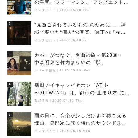
の至宝、ジジ・マシン。“アンビエントの
巨匠”が明かす創作の原点と、「動き」に
インタビュー
｜
2026.05.28 Thu
満ちた最新作の背景
2
“見過ごされているもの“のために――神
域で響いた“個人“の音楽。冥丁の『赤城
夜神楽』をレポート
インタビュー
｜
2026.06.19 Fri
3
カバーがつなぐ、名曲の旅＜第23回＞
中森明菜と竹内まりやの「駅」
レコード情報
｜
2026.05.20 Wed
4
新型ノイキャンイヤホン『ATH-
SQ1TW2NC』は、都市の“止まり木”にな
り得るーシンガーソングライター浮
製品情報
｜
2026.04.30 Thu
（Buoy）
5
雨の日に、音楽が少しだけよく聴こえる
理由。専門家に聞く梅雨のサウンドス
ケープ
インタビュー
｜
2026.06.15 Mon