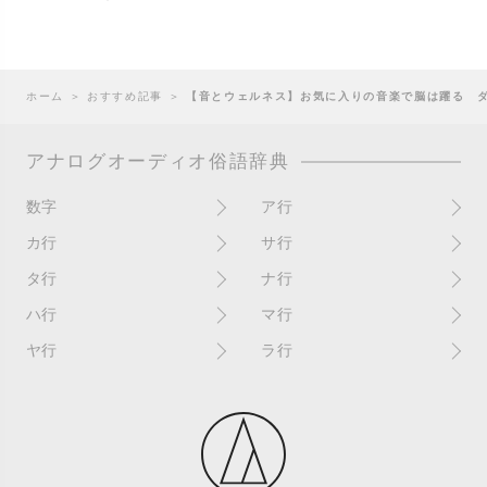
ホーム
＞
おすすめ記事
＞
【音とウェルネス】お気に入りの音楽で脳は躍る ダ
アナログオーディオ俗語辞典
数字
ア行
10インチ
RPM(33,45)
カ行
サ行
12インチシングル
アイソレーター
書き込み
サイン
タ行
ナ行
4チャンネル
赤盤
歌詞カード
サンプラー
ターンテーブル
アセテート盤
2枚使い
ハ行
マ行
歌詞記載ジャケット
CDJ
ダイカット
頭出し
New（レコードコンディショ
ガチャ盤
ハウリング
シールド盤
マスターテンポ
ン）
ヤ行
ラ行
ダイナフレックス
EPアダプター
カットアウト
剥がれ
重量盤
マスターボリューム
New（カバーコンディショ
ダブルジャケット
汚れ
EPレコード
ライナー / ライナーノーツ
ン）
カットイン
バックスピン
シュリンク / シュリンク付き
マスタリング
チャンネル
イコライザー / EQ
ラッカー盤
角折れ / 角潰れ
パテントスリーブ
シュリンク残存
マトリックス番号
チリノイズ
インシュレーター
リイシュー / 再発
壁（壁レコ）
バトルDJ
白盤
未開封
テープ
インナースリーブ
リミックス
紙ジャケ
バトルブレイクス
針圧
ミキサー
DJコントローラー
ウォーターダメージ
ループ