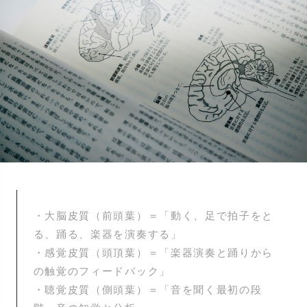
・大脳皮質（前頭葉）＝「動く、足で拍子をと
る、踊る、楽器を演奏する」
・感覚皮質（頭頂葉）＝「楽器演奏と踊りから
の触覚のフィードバック」
・聴覚皮質（側頭葉）＝「音を聞く最初の段