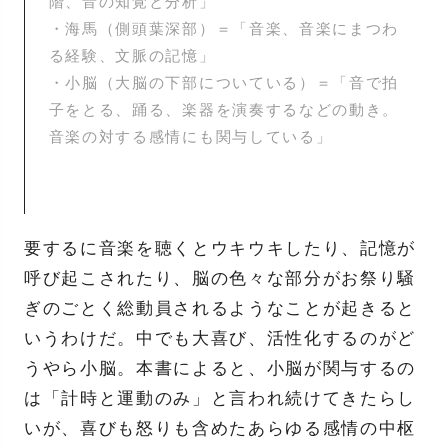
階、音の知覚と分析」
・海馬（側頭葉深部）＝「音楽、音楽にまつわ
る経験、文脈の記憶」
・小脳（大脳の下部についている）＝「音で拍
子をとる、踊る、楽器を演奏するなどの動き。
音楽の対する感情にも関与している」
要するに音楽を聴くとウキウキしたり、記憶が
呼び起こされたり、脳の色々な部分がお祭り騒
ぎのごとく総動員されるようなことが起きると
いうわけだ。中でも大喜び、活性化するのがど
うやら小脳。本書によると、小脳が関与するの
は「計時と運動のみ」と言われ続けてきたらし
いが、喜びも怒りも含めたあらゆる感情の中枢