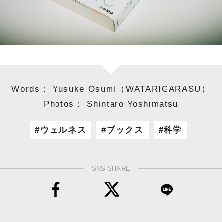
Words： Yusuke Osumi（WATARIGARASU）
Photos： Shintaro Yoshimatsu
ウェルネス
ブックス
科学
SNS SHARE