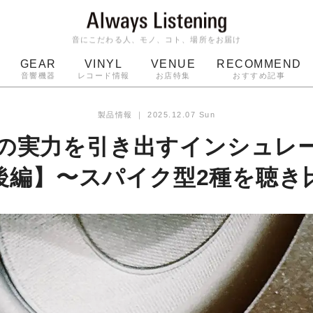
音にこだわる人、モノ、コト、場所をお届け
GEAR
VINYL
VENUE
RECOMMEND
音響機器
レコード情報
お店特集
おすすめ記事
スピーカー
ジャケット
bluetooth
アルバム
製品情報
｜
2025.12.07 Sun
ッジ
マイク
ターンテーブル
Audio-Technica
の実力を引き出すインシュレ
後編】〜スパイク型2種を聴き