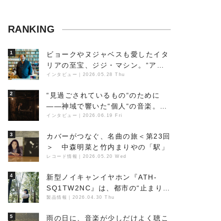
RANKING
1
ビョークやヌジャベスも愛したイタ
リアの至宝、ジジ・マシン。“アン
ビエントの巨匠”が明かす創作の原
インタビュー
｜
2026.05.28 Thu
点と、「動き」に満ちた最新作の背
2
“見過ごされているもの“のために
景
――神域で響いた“個人“の音楽。冥
丁の『赤城 夜神楽』をレポート
インタビュー
｜
2026.06.19 Fri
3
カバーがつなぐ、名曲の旅＜第23回
＞ 中森明菜と竹内まりやの「駅」
レコード情報
｜
2026.05.20 Wed
4
新型ノイキャンイヤホン『ATH-
SQ1TW2NC』は、都市の“止まり
木”になり得るーシンガーソングラ
製品情報
｜
2026.04.30 Thu
イター浮（Buoy）
5
雨の日に、音楽が少しだけよく聴こ