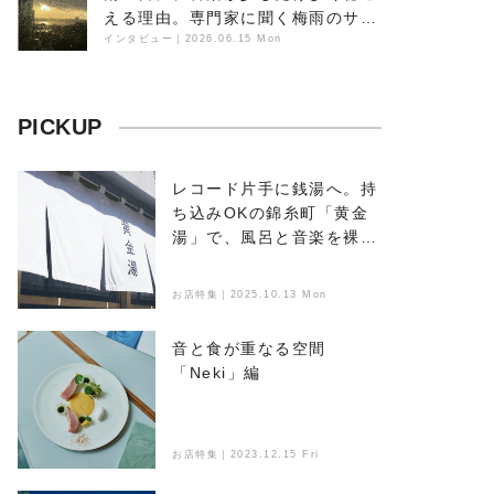
える理由。専門家に聞く梅雨のサウ
ンドスケープ
インタビュー
｜
2026.06.15 Mon
PICKUP
レコード片手に銭湯へ。持
ち込みOKの錦糸町「黄金
湯」で、風呂と音楽を裸で
浴びる
お店特集｜2025.10.13 Mon
音と食が重なる空間
「Neki」編
お店特集｜2023.12.15 Fri