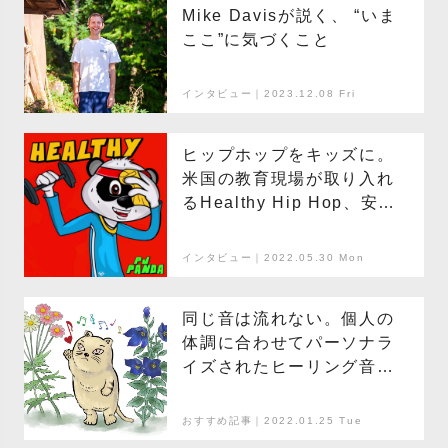
Mike Davisが説く、 “いま
ここ”に気づくこと
インタビュー｜2023.12.08 Fri
ヒップホップをキッズに。
米国の教育現場が取り入れ
るHealthy Hip Hop、安全
で健全なマインドを一緒に
育てよう
インタビュー｜2022.05.30 Mon
同じ音は流れない。個人の
体調に合わせてパーソナラ
イズされたヒーリング音を
流すマインドフルネスアプ
リ「Endel」
おすすめ記事｜2022.01.25 Tue