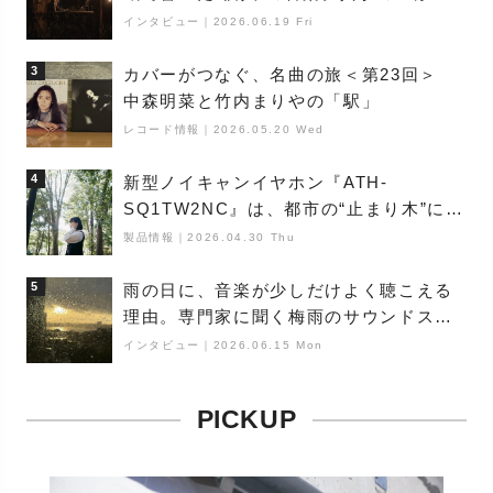
夜神楽』をレポート
インタビュー
｜
2026.06.19 Fri
3
カバーがつなぐ、名曲の旅＜第23回＞
中森明菜と竹内まりやの「駅」
レコード情報
｜
2026.05.20 Wed
4
新型ノイキャンイヤホン『ATH-
SQ1TW2NC』は、都市の“止まり木”にな
り得るーシンガーソングライター浮
製品情報
｜
2026.04.30 Thu
（Buoy）
5
雨の日に、音楽が少しだけよく聴こえる
理由。専門家に聞く梅雨のサウンドス
ケープ
インタビュー
｜
2026.06.15 Mon
PICKUP