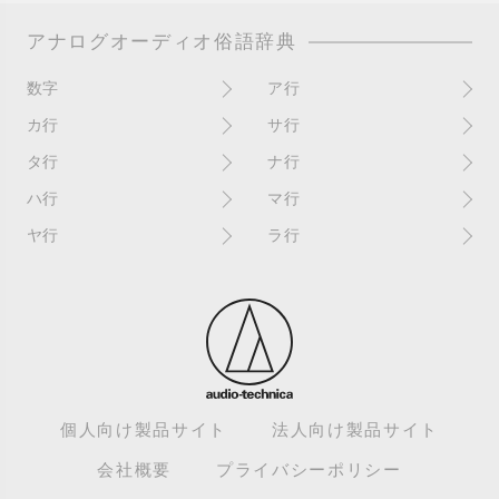
アナログオーディオ俗語辞典
数字
ア行
10インチ
RPM(33,45)
カ行
サ行
12インチシングル
アイソレーター
書き込み
サイン
タ行
ナ行
4チャンネル
赤盤
歌詞カード
サンプラー
ターンテーブル
アセテート盤
2枚使い
ハ行
マ行
歌詞記載ジャケット
CDJ
ダイカット
頭出し
New（レコードコンディショ
ガチャ盤
ハウリング
シールド盤
マスターテンポ
ン）
ヤ行
ラ行
ダイナフレックス
EPアダプター
カットアウト
剥がれ
重量盤
マスターボリューム
New（カバーコンディショ
ダブルジャケット
汚れ
EPレコード
ライナー / ライナーノーツ
ン）
カットイン
バックスピン
シュリンク / シュリンク付き
マスタリング
チャンネル
イコライザー / EQ
ラッカー盤
角折れ / 角潰れ
パテントスリーブ
シュリンク残存
マトリックス番号
チリノイズ
インシュレーター
リイシュー / 再発
壁（壁レコ）
バトルDJ
白盤
未開封
テープ
インナースリーブ
リミックス
紙ジャケ
バトルブレイクス
針圧
ミキサー
DJコントローラー
ウォーターダメージ
ループ
カラー盤
針飛び
スクラッチ
耳
Discogs（ディスコグス）
内袋
ループ溝/ロックド・グルーヴ/
ガリ
盤反り
スタビライザー
M / NM（レコードコンディ
ループ集
出音
EX（レコードコンディショ
ション）
カンパニースリーブ
パンチホール
スチレン盤
ン）
レーベルダメージ
個人向け製品サイト
法人向け製品サイト
テストプレス
M / NM（カバーコンディショ
CUE
B2B
ステッカー
EX（カバーコンディション）
ロータリーミキサー
ン）
デッドワックス
会社概要
プライバシーポリシー
キューバーン
ビートジャグリング
ステレオ
エサ箱
ロングミックス
モニター
特典付き