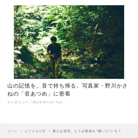
山の記憶を、音で持ち帰る。写真家・野川かさ
ねの「音あつめ」に密着
インタビュー｜2026.07.07 Tue
ホーム
＞
おすすめ記事
＞
新たな研究、ヒトは静寂を“聴いて”いる？