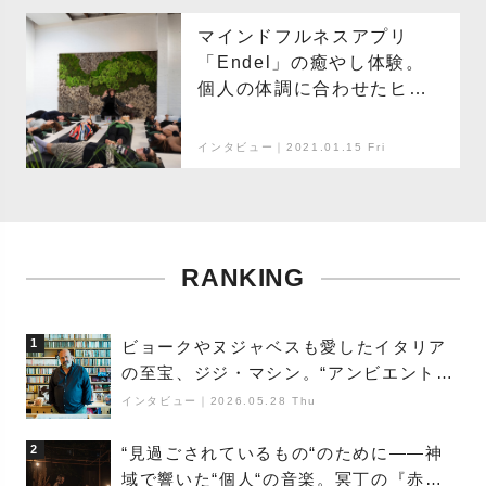
マインドフルネスアプリ
「Endel」の癒やし体験。
個人の体調に合わせたヒー
リング音が心と体を整える
インタビュー｜2021.01.15 Fri
RANKING
1
ビョークやヌジャベスも愛したイタリア
の至宝、ジジ・マシン。“アンビエントの
巨匠”が明かす創作の原点と、「動き」に
インタビュー
｜
2026.05.28 Thu
満ちた最新作の背景
2
“見過ごされているもの“のために――神
域で響いた“個人“の音楽。冥丁の『赤城