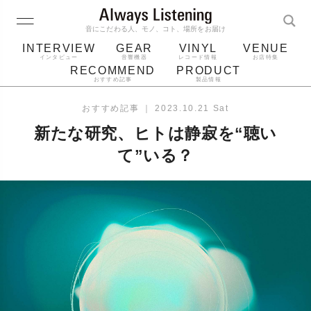
音にこだわる人、モノ、コト、場所をお届け
INTERVIEW
GEAR
VINYL
VENUE
インタビュー
音響機器
レコード情報
お店特集
RECOMMEND
PRODUCT
おすすめ記事
製品情報
レコード
プレーヤー
音質
スピーカー
おすすめ記事
｜
2023.10.21 Sat
ジャケット
bluetooth
アルバム
新たな研究、ヒトは静寂を“聴い
レコード針
て”いる？