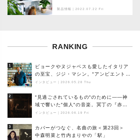
製品情報｜2022.07.22 Fri
RANKING
1
ビョークやヌジャベスも愛したイタリア
の至宝、ジジ・マシン。“アンビエントの
巨匠”が明かす創作の原点と、「動き」に
インタビュー
｜
2026.05.28 Thu
満ちた最新作の背景
2
“見過ごされているもの“のために――神
域で響いた“個人“の音楽。冥丁の『赤城
夜神楽』をレポート
インタビュー
｜
2026.06.19 Fri
3
カバーがつなぐ、名曲の旅＜第23回＞
中森明菜と竹内まりやの「駅」