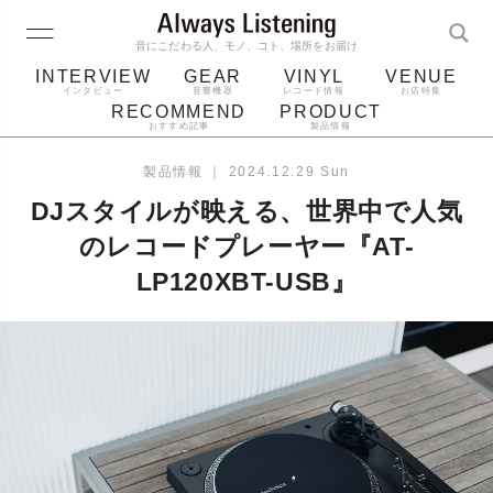
音にこだわる人、モノ、コト、場所をお届け
INTERVIEW
GEAR
VINYL
VENUE
インタビュー
音響機器
レコード情報
お店特集
RECOMMEND
PRODUCT
おすすめ記事
製品情報
レコード
プレーヤー
音質
スピーカー
製品情報
｜
2024.12.29 Sun
ジャケット
bluetooth
アルバム
DJスタイルが映える、世界中で人気
レコード針
のレコードプレーヤー『AT-
LP120XBT-USB』