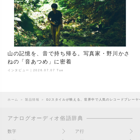
山の記憶を、音で持ち帰る。写真家・野川かさ
ねの「音あつめ」に密着
インタビュー｜2026.07.07 Tue
ホーム
＞
製品情報
＞
DJスタイルが映える、世界中で人気のレコードプレーヤー『A
アナログオーディオ俗語辞典
数字
ア行
10インチ
RPM(33,45)