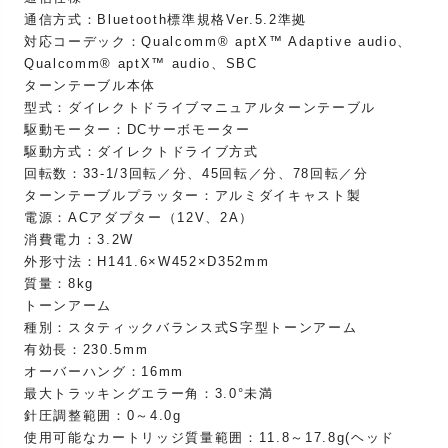
通信方式：Bluetooth標準規格Ver.5.2準拠
対応コーデック：Qualcomm® aptX™ Adaptive audio、
Qualcomm® aptX™ audio、SBC
ターンテーブル本体
型式：ダイレクトドライブマニュアルターンテーブル
駆動モーター：DCサーボモーター
駆動方式：ダイレクトドライブ方式
回転数：33-1/3回転／分、45回転／分、78回転／分
ターンテーブルプラッター：アルミダイキャスト製
電源：ACアダプター（12V、2A）
消費電力：3.2W
外形寸法：H141.6×W452×D352mm
質量：8kg
トーンアーム
種別：スタティックバランス式S字型トーンアーム
有効長：230.5mm
オーバーハング：16mm
最大トラッキングエラー角：3.0°未満
針圧調整範囲：0～4.0g
使用可能なカートリッジ質量範囲：11.8～17.8g(ヘッド