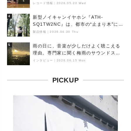
レコード情報
｜
2026.05.20 Wed
4
新型ノイキャンイヤホン『ATH-
SQ1TW2NC』は、都市の“止まり木”にな
り得るーシンガーソングライター浮
製品情報
｜
2026.04.30 Thu
（Buoy）
5
雨の日に、音楽が少しだけよく聴こえる
理由。専門家に聞く梅雨のサウンドス
ケープ
インタビュー
｜
2026.06.15 Mon
PICKUP