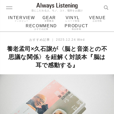
音にこだわる人、モノ、コト、場所をお届け
INTERVIEW
GEAR
VINYL
VENUE
インタビュー
音響機器
レコード情報
お店特集
RECOMMEND
PRODUCT
おすすめ記事
製品情報
レコード
プレーヤー
音質
スピーカー
おすすめ記事
｜
2025.12.24 Wed
ジャケット
bluetooth
アルバム
養老孟司×久石譲が〈脳と音楽との不
レコード針
思議な関係〉を紐解く対談本『脳は
耳で感動する』