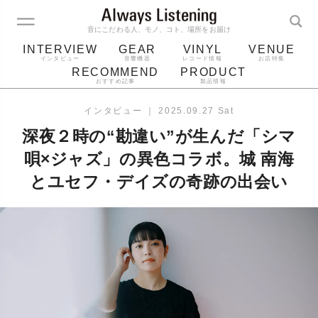
音にこだわる人、モノ、コト、場所をお届け
INTERVIEW
GEAR
VINYL
VENUE
インタビュー
音響機器
レコード情報
お店特集
RECOMMEND
PRODUCT
おすすめ記事
製品情報
レコード
プレーヤー
音質
スピーカー
インタビュー
｜
2025.09.27 Sat
ジャケット
bluetooth
アルバム
深夜２時の“勘違い”が生んだ「シマ
レコード針
唄×ジャズ」の異色コラボ。城 南海
とユセフ・デイズの奇跡の出会い