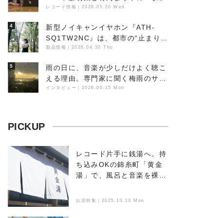
レコード情報
｜
2026.05.20 Wed
4
新型ノイキャンイヤホン『ATH-
SQ1TW2NC』は、都市の“止まり
木”になり得るーシンガーソングラ
製品情報
｜
2026.04.30 Thu
イター浮（Buoy）
5
雨の日に、音楽が少しだけよく聴こ
える理由。専門家に聞く梅雨のサウ
ンドスケープ
インタビュー
｜
2026.06.15 Mon
PICKUP
レコード片手に銭湯へ。持
ち込みOKの錦糸町「黄金
湯」で、風呂と音楽を裸で
浴びる
お店特集｜2025.10.13 Mon