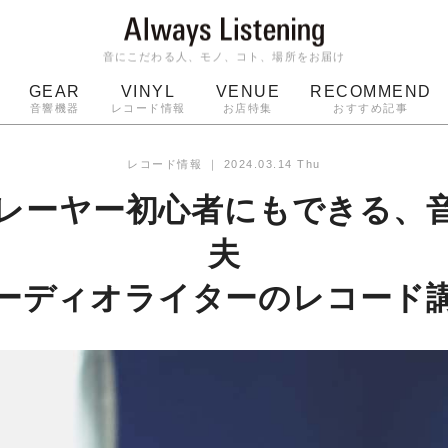
音にこだわる人、モノ、コト、場所をお届け
GEAR
VINYL
VENUE
RECOMMEND
音響機器
レコード情報
お店特集
おすすめ記事
スピーカー
ジャケット
bluetooth
アルバム
レコード情報
｜
2024.03.14 Thu
ッジ
マイク
ターンテーブル
Audio-Technica
レーヤー初心者にもできる、
夫
ーディオライターのレコード