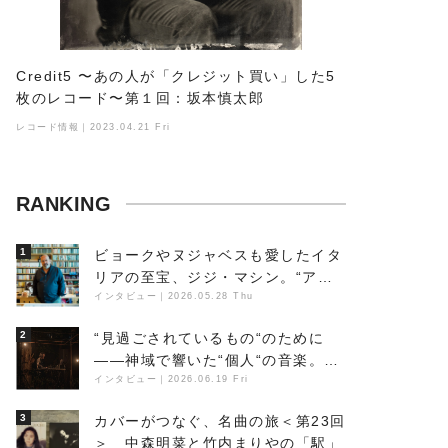
Credit5 〜あの人が「クレジット買い」した5
枚のレコード〜第１回：坂本慎太郎
レコード情報｜2023.04.21 Fri
RANKING
1
ビョークやヌジャベスも愛したイタ
リアの至宝、ジジ・マシン。“アン
ビエントの巨匠”が明かす創作の原
インタビュー
｜
2026.05.28 Thu
点と、「動き」に満ちた最新作の背
2
“見過ごされているもの“のために
景
――神域で響いた“個人“の音楽。冥
丁の『赤城 夜神楽』をレポート
インタビュー
｜
2026.06.19 Fri
3
カバーがつなぐ、名曲の旅＜第23回
＞ 中森明菜と竹内まりやの「駅」