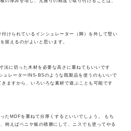
て板の厚みを増し、元通りの精度で取り付けることは、
り付けられているインシュレーター（脚）を外して堅い
板を据えるのがよいと思います。
な寸法に切った木材を必要な高さに重ねてもいいです
ュレーターINS-BSのような既製品を使うのもいいで
てきますから、いろいろな素材で遊ぶことも可能です
ったMDFを重ねて分厚くするといいでしょう。 もち
し、例えばベニヤ板の積層にして、ニスでも塗ってやる