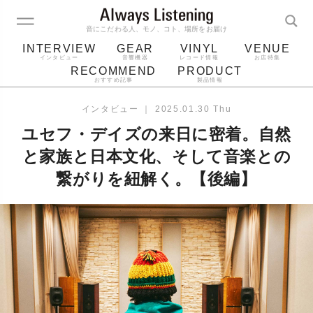
音にこだわる人、モノ、コト、場所をお届け
INTERVIEW
GEAR
VINYL
VENUE
インタビュー
音響機器
レコード情報
お店特集
RECOMMEND
PRODUCT
おすすめ記事
製品情報
レコード
プレーヤー
音質
スピーカー
インタビュー
｜
2025.01.30 Thu
ジャケット
bluetooth
アルバム
ユセフ・デイズの来日に密着。自然
レコード針
と家族と日本文化、そして音楽との
繋がりを紐解く。【後編】