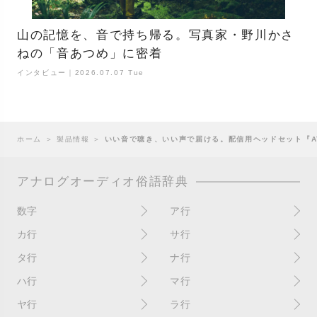
山の記憶を、音で持ち帰る。写真家・野川かさ
ねの「音あつめ」に密着
インタビュー｜2026.07.07 Tue
ホーム
＞
製品情報
＞
いい音で聴き、いい声で届ける。配信用ヘッドセット『ATH
アナログオーディオ俗語辞典
数字
ア行
10インチ
RPM(33,45)
カ行
サ行
12インチシングル
アイソレーター
書き込み
サイン
タ行
ナ行
4チャンネル
赤盤
歌詞カード
サンプラー
ターンテーブル
アセテート盤
2枚使い
ハ行
マ行
歌詞記載ジャケット
CDJ
ダイカット
頭出し
New（レコードコンディショ
ガチャ盤
ハウリング
シールド盤
マスターテンポ
ン）
ヤ行
ラ行
ダイナフレックス
EPアダプター
カットアウト
剥がれ
重量盤
マスターボリューム
New（カバーコンディショ