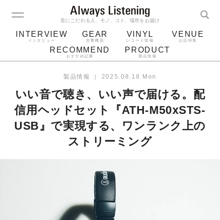
音にこだわる人、モノ、コト、場所をお届け
INTERVIEW
GEAR
VINYL
VENUE
インタビュー
音響機器
レコード情報
お店特集
RECOMMEND
PRODUCT
おすすめ記事
製品情報
レコード
プレーヤー
音質
スピーカー
製品情報
｜
2025.08.18 Mon
ジャケット
bluetooth
アルバム
いい音で聴き、いい声で届ける。配
レコード針
信用ヘッドセット『ATH-M50xSTS-
USB』で実現する、ワンランク上の
ストリーミング