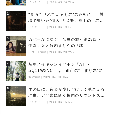
巨匠”が明かす創作の原点と、「動き」に
インタビュー
｜
2026.05.28 Thu
満ちた最新作の背景
2
“見過ごされているもの“のために――神
域で響いた“個人“の音楽。冥丁の『赤城
夜神楽』をレポート
インタビュー
｜
2026.06.19 Fri
3
カバーがつなぐ、名曲の旅＜第23回＞
中森明菜と竹内まりやの「駅」
レコード情報
｜
2026.05.20 Wed
4
新型ノイキャンイヤホン『ATH-
SQ1TW2NC』は、都市の“止まり木”にな
り得るーシンガーソングライター浮
製品情報
｜
2026.04.30 Thu
（Buoy）
5
雨の日に、音楽が少しだけよく聴こえる
理由。専門家に聞く梅雨のサウンドス
ケープ
インタビュー
｜
2026.06.15 Mon