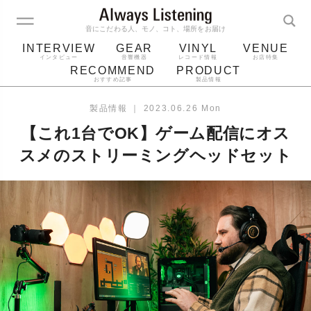
音にこだわる人、モノ、コト、場所をお届け
INTERVIEW
GEAR
VINYL
VENUE
インタビュー
音響機器
レコード情報
お店特集
RECOMMEND
PRODUCT
おすすめ記事
製品情報
レコード
プレーヤー
音質
スピーカー
製品情報
｜
2023.06.26 Mon
ジャケット
bluetooth
アルバム
【これ1台でOK】ゲーム配信にオス
レコード針
スメのストリーミングヘッドセット