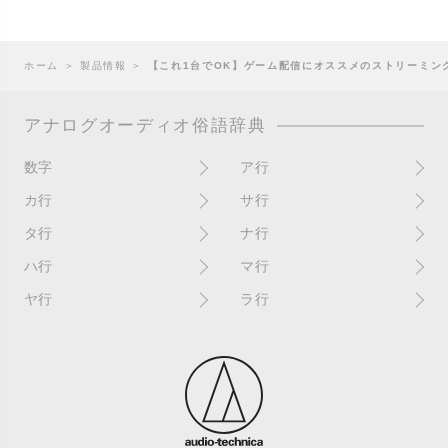
ホーム
＞
製品情報
＞
【これ1台でOK】ゲーム配信にオススメのストリーミン
アナログオーディオ俗語辞典
数字
ア行
10インチ
RPM(33,45)
カ行
サ行
12インチシングル
アイソレーター
書き込み
サイン
タ行
ナ行
4チャンネル
赤盤
歌詞カード
サンプラー
ターンテーブル
アセテート盤
2枚使い
ハ行
マ行
歌詞記載ジャケット
CDJ
ダイカット
頭出し
New（レコードコンディショ
ガチャ盤
ハウリング
シールド盤
マスターテンポ
ン）
ヤ行
ラ行
ダイナフレックス
EPアダプター
カットアウト
剥がれ
重量盤
マスターボリューム
New（カバーコンディショ
ダブルジャケット
汚れ
EPレコード
ライナー / ライナーノーツ
ン）
カットイン
バックスピン
シュリンク / シュリンク付き
マスタリング
チャンネル
イコライザー / EQ
ラッカー盤
角折れ / 角潰れ
パテントスリーブ
シュリンク残存
マトリックス番号
チリノイズ
インシュレーター
リイシュー / 再発
壁（壁レコ）
バトルDJ
白盤
未開封
テープ
インナースリーブ
リミックス
紙ジャケ
バトルブレイクス
針圧
ミキサー
DJコントローラー
ウォーターダメージ
ループ
カラー盤
針飛び
スクラッチ
耳
Discogs（ディスコグス）
内袋
ループ溝/ロックド・グルーヴ/