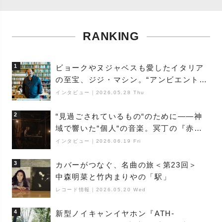
RANKING
1
ビョークやヌジャベスも愛したイタリア
の至宝、ジジ・マシン。“アンビエントの
巨匠”が明かす創作の原点と、「動き」に
インタビュー
｜
2026.05.28 Thu
満ちた最新作の背景
2
“見過ごされているもの“のために――神
域で響いた“個人“の音楽。冥丁の『赤城
夜神楽』をレポート
インタビュー
｜
2026.06.19 Fri
3
カバーがつなぐ、名曲の旅＜第23回＞
中森明菜と竹内まりやの「駅」
レコード情報
｜
2026.05.20 Wed
4
新型ノイキャンイヤホン『ATH-