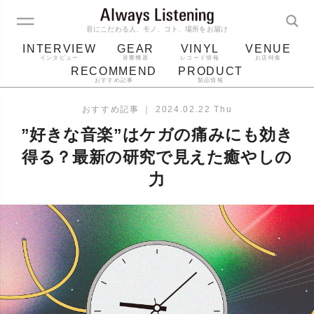
音にこだわる人、モノ、コト、場所をお届け
INTERVIEW
GEAR
VINYL
VENUE
インタビュー
音響機器
レコード情報
お店特集
RECOMMEND
PRODUCT
おすすめ記事
製品情報
レコード
プレーヤー
音質
スピーカー
おすすめ記事
｜
2024.02.22 Thu
ジャケット
bluetooth
アルバム
”好きな音楽”はケガの痛みにも効き
レコード針
得る？最新の研究で見えた癒やしの
力