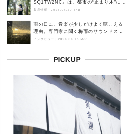
SQ1TW2NC』は、都市の“止まり木”にな
り得るーシンガーソングライター浮
製品情報
｜
2026.04.30 Thu
（Buoy）
5
雨の日に、音楽が少しだけよく聴こえる
理由。専門家に聞く梅雨のサウンドス
ケープ
インタビュー
｜
2026.06.15 Mon
PICKUP