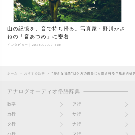
山の記憶を、音で持ち帰る。写真家・野川かさ
ねの「音あつめ」に密着
インタビュー｜2026.07.07 Tue
ホーム
＞
おすすめ記事
＞
”好きな音楽”はケガの痛みにも効き得る？最新の研
アナログオーディオ俗語辞典
数字
ア行
10インチ
RPM(33,45)
カ行
サ行
12インチシングル
アイソレーター
書き込み
サイン
タ行
ナ行
4チャンネル
赤盤
歌詞カード
サンプラー
ターンテーブル
アセテート盤
2枚使い
ハ行
マ行