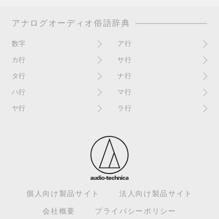
アナログオーディオ俗語辞典
数字
ア行
10インチ
RPM(33,45)
カ行
サ行
12インチシングル
アイソレーター
書き込み
サイン
タ行
ナ行
4チャンネル
赤盤
歌詞カード
サンプラー
ターンテーブル
アセテート盤
2枚使い
ハ行
マ行
歌詞記載ジャケット
CDJ
ダイカット
頭出し
New（レコードコンディショ
ガチャ盤
ハウリング
シールド盤
マスターテンポ
ン）
ヤ行
ラ行
ダイナフレックス
EPアダプター
カットアウト
剥がれ
重量盤
マスターボリューム
New（カバーコンディショ
ダブルジャケット
汚れ
EPレコード
ライナー / ライナーノーツ
ン）
カットイン
バックスピン
シュリンク / シュリンク付き
マスタリング
チャンネル
イコライザー / EQ
ラッカー盤
角折れ / 角潰れ
パテントスリーブ
シュリンク残存
マトリックス番号
チリノイズ
インシュレーター
リイシュー / 再発
壁（壁レコ）
バトルDJ
白盤
未開封
テープ
インナースリーブ
リミックス
紙ジャケ
バトルブレイクス
針圧
ミキサー
DJコントローラー
ウォーターダメージ
ループ
カラー盤
針飛び
スクラッチ
耳
Discogs（ディスコグス）
内袋
ループ溝/ロックド・グルーヴ/
ガリ
盤反り
スタビライザー
M / NM（レコードコンディ
ループ集
出音
EX（レコードコンディショ
ション）
カンパニースリーブ
パンチホール
スチレン盤
ン）
レーベルダメージ
個人向け製品サイト
法人向け製品サイト
テストプレス
M / NM（カバーコンディショ
CUE
B2B
ステッカー
EX（カバーコンディション）
ロータリーミキサー
ン）
デッドワックス
会社概要
プライバシーポリシー
キューバーン
ビートジャグリング
ステレオ
エサ箱
ロングミックス
モニター
特典付き