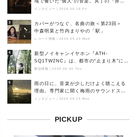
域で響いた“個人“の音楽。冥丁の『赤城
夜神楽』をレポート
インタビュー
｜
2026.06.19 Fri
3
カバーがつなぐ、名曲の旅＜第23回＞
中森明菜と竹内まりやの「駅」
レコード情報
｜
2026.05.20 Wed
4
新型ノイキャンイヤホン『ATH-
SQ1TW2NC』は、都市の“止まり木”にな
り得るーシンガーソングライター浮
製品情報
｜
2026.04.30 Thu
（Buoy）
5
雨の日に、音楽が少しだけよく聴こえる
理由。専門家に聞く梅雨のサウンドス
ケープ
インタビュー
｜
2026.06.15 Mon
PICKUP