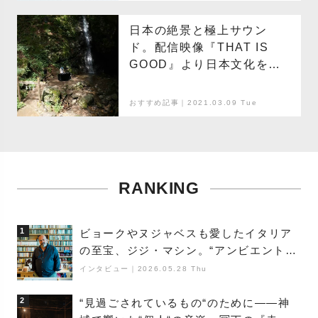
日本の絶景と極上サウン
ド。配信映像『THAT IS
GOOD』より日本文化を世
界へ発信。
おすすめ記事｜2021.03.09 Tue
RANKING
1
ビョークやヌジャベスも愛したイタリア
の至宝、ジジ・マシン。“アンビエントの
巨匠”が明かす創作の原点と、「動き」に
インタビュー
｜
2026.05.28 Thu
満ちた最新作の背景
2
“見過ごされているもの“のために――神