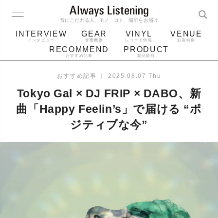
音にこだわる人、モノ、コト、場所をお届け
INTERVIEW
GEAR
VINYL
VENUE
インタビュー
音響機器
レコード情報
お店特集
RECOMMEND
PRODUCT
おすすめ記事
製品情報
レコード
プレーヤー
音質
スピーカー
おすすめ記事
｜
2025.08.07 Thu
ジャケット
bluetooth
アルバム
Tokyo Gal × DJ FRIP × DABO、新
レコード針
曲「Happy Feelin’s」で届ける “ポ
ジティブな今”