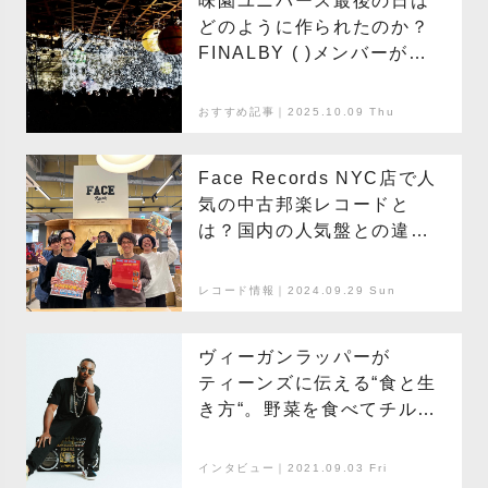
味園ユニバース最後の日は
どのように作られたのか？
FINALBY ( )メンバーが語
る、「千日前の宇宙」の幕
引きとその記憶
おすすめ記事｜2025.10.09 Thu
Face Records NYC店で人
気の中古邦楽レコードと
は？国内の人気盤との違い
は？【国内編】
レコード情報｜2024.09.29 Sun
ヴィーガンラッパーが
ティーンズに伝える“食と生
き方“。野菜を食べてチルな
エコヒップホップ
インタビュー｜2021.09.03 Fri