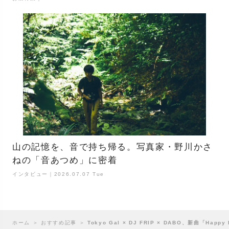
山の記憶を、音で持ち帰る。写真家・野川かさ
ねの「音あつめ」に密着
インタビュー｜2026.07.07 Tue
ホーム
＞
おすすめ記事
＞
Tokyo Gal × DJ FRIP × DABO、新曲「Hap