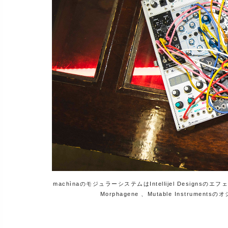
machìnaのモジュラーシステムはIntellijel Designs
Morphagene 、Mutable Instrum