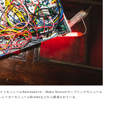
のエフェクトモジュールRainmakerや、Make Noiseのサンプリングモジュール
entsのオシレーターモジュールBraidsなどから構成されている。