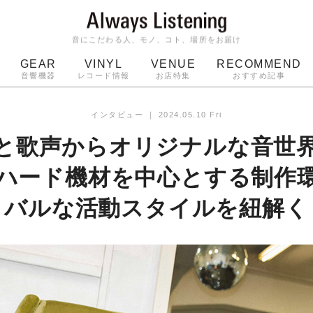
音にこだわる人、モノ、コト、場所をお届け
GEAR
VINYL
VENUE
RECOMMEND
音響機器
レコード情報
お店特集
おすすめ記事
スピーカー
ジャケット
bluetooth
アルバム
インタビュー
｜
2024.05.10 Fri
ッジ
マイク
ターンテーブル
Audio-Technica
と歌声からオリジナルな音世
na。ハード機材を中心とする制作
バルな活動スタイルを紐解く