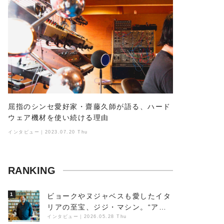
屈指のシンセ愛好家・齋藤久師が語る、ハード
ウェア機材を使い続ける理由
インタビュー｜2023.07.20 Thu
RANKING
1
ビョークやヌジャベスも愛したイタ
リアの至宝、ジジ・マシン。“アン
ビエントの巨匠”が明かす創作の原
インタビュー
｜
2026.05.28 Thu