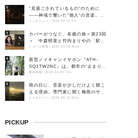
点と、「動き」に満ちた最新作の背
2
“見過ごされているもの“のために
景
――神域で響いた“個人“の音楽。冥
丁の『赤城 夜神楽』をレポート
インタビュー
｜
2026.06.19 Fri
3
カバーがつなぐ、名曲の旅＜第23回
＞ 中森明菜と竹内まりやの「駅」
レコード情報
｜
2026.05.20 Wed
4
新型ノイキャンイヤホン『ATH-
SQ1TW2NC』は、都市の“止まり
木”になり得るーシンガーソングラ
製品情報
｜
2026.04.30 Thu
イター浮（Buoy）
5
雨の日に、音楽が少しだけよく聴こ
える理由。専門家に聞く梅雨のサウ
ンドスケープ
インタビュー
｜
2026.06.15 Mon
PICKUP