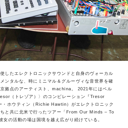
駆使したエレクトロニックサウンドと自身のヴォーカル
リメンタルな、時にミニマル＆グルーヴィな音世界を確
点のアーティスト、machìna。 2021年にはベル
sor（トレゾア）〉のコンピレーション『Tresor
ホウティン（Richie Hawtin）がエレクトロニック
北米で行ったツアー「From Our Minds – To
するなど、彼女の活動の場は国境を越え広がり続けている。