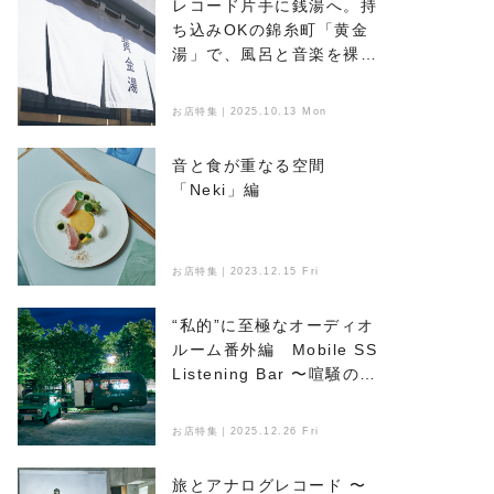
レコード片手に銭湯へ。持
ち込みOKの錦糸町「黄金
湯」で、風呂と音楽を裸で
浴びる
お店特集｜2025.10.13 Mon
音と食が重なる空間
「Neki」編
お店特集｜2023.12.15 Fri
“私的”に至極なオーディオ
ルーム番外編 Mobile SS
Listening Bar 〜喧騒のな
かで音楽とお酒を楽しめ
る、新たなオアシス〜
お店特集｜2025.12.26 Fri
旅とアナログレコード 〜