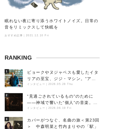
眠れない夜に寄り添うホワイトノイズ。日常の
音をリミックスして快眠を
おすすめ記事｜2021.12.10 Fri
RANKING
1
ビョークやヌジャベスも愛したイタ
リアの至宝、ジジ・マシン。“アン
ビエントの巨匠”が明かす創作の原
インタビュー
｜
2026.05.28 Thu
点と、「動き」に満ちた最新作の背
2
“見過ごされているもの“のために
景
――神域で響いた“個人“の音楽。冥
丁の『赤城 夜神楽』をレポート
インタビュー
｜
2026.06.19 Fri
3
カバーがつなぐ、名曲の旅＜第23回
＞ 中森明菜と竹内まりやの「駅」