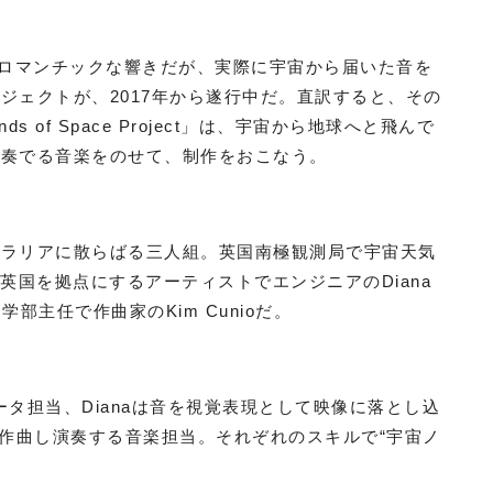
もロマンチックな響きだが、実際に宇宙から届いた音を
ジェクトが、2017年から遂行中だ。直訳すると、その
of Space Project」は、宇宙から地球へと飛んで
の奏でる音楽をのせて、制作をおこなう。
トラリアに散らばる三人組。英国南極観測局で宇宙天気
th、英国を拠点にするアーティストでエンジニアのDiana
学部主任で作曲家のKim Cunioだ。
ータ担当、Dianaは音を視覚表現として映像に落とし込
て作曲し演奏する音楽担当。それぞれのスキルで“宇宙ノ