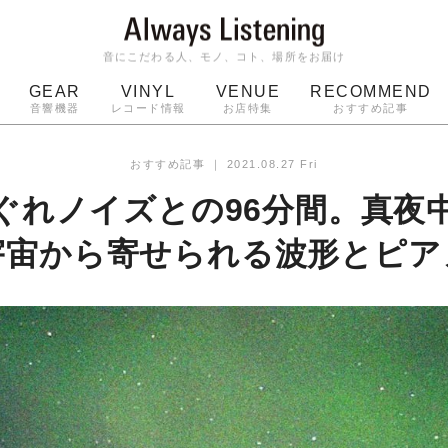
音にこだわる人、モノ、コト、場所をお届け
GEAR
VINYL
VENUE
RECOMMEND
音響機器
レコード情報
お店特集
おすすめ記事
スピーカー
ジャケット
bluetooth
アルバム
おすすめ記事
｜
2021.08.27 Fri
ッジ
マイク
ターンテーブル
Audio-Technica
ぐれノイズとの96分間。真夜
宇宙から寄せられる波形とピア