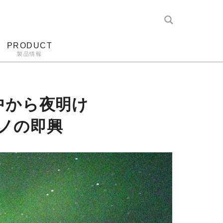
PRODUCT
製品情報
レコード針
ヘッドホン
アンプ
アナログ
中から夜明け
ノの即興