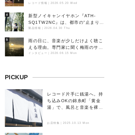
レコード情報
｜
2026.05.20 Wed
4
新型ノイキャンイヤホン『ATH-
SQ1TW2NC』は、都市の“止まり
木”になり得るーシンガーソングラ
製品情報
｜
2026.04.30 Thu
イター浮（Buoy）
5
雨の日に、音楽が少しだけよく聴こ
える理由。専門家に聞く梅雨のサウ
ンドスケープ
インタビュー
｜
2026.06.15 Mon
PICKUP
レコード片手に銭湯へ。持
ち込みOKの錦糸町「黄金
湯」で、風呂と音楽を裸で
浴びる
お店特集｜2025.10.13 Mon