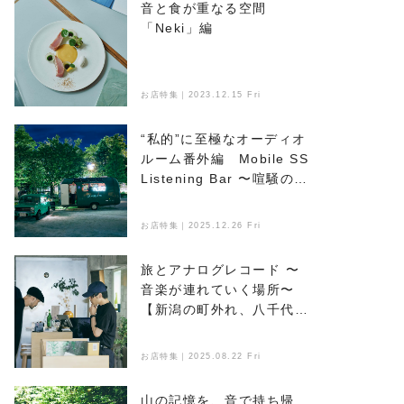
音と食が重なる空間
「Neki」編
お店特集｜2023.12.15 Fri
“私的”に至極なオーディオ
ルーム番外編 Mobile SS
Listening Bar 〜喧騒のな
かで音楽とお酒を楽しめ
る、新たなオアシス〜
お店特集｜2025.12.26 Fri
旅とアナログレコード 〜
音楽が連れていく場所〜
【新潟の町外れ、八千代マ
ンション】編
お店特集｜2025.08.22 Fri
山の記憶を、音で持ち帰