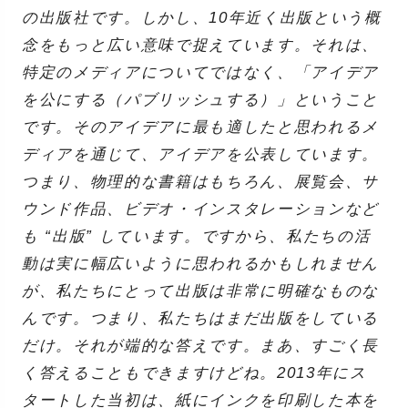
の出版社です。しかし、10年近く出版という概
念をもっと広い意味で捉えています。それは、
特定のメディアについてではなく、「アイデア
を公にする（パブリッシュする）」ということ
です。そのアイデアに最も適したと思われるメ
ディアを通じて、アイデアを公表しています。
つまり、物理的な書籍はもちろん、展覧会、サ
ウンド作品、ビデオ・インスタレーションなど
も “出版” しています。ですから、私たちの活
動は実に幅広いように思われるかもしれません
が、私たちにとって出版は非常に明確なものな
んです。つまり、私たちはまだ出版をしている
だけ。それが端的な答えです。まあ、すごく長
く答えることもできますけどね。2013年にス
タートした当初は、紙にインクを印刷した本を