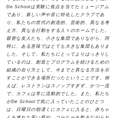
De Schoolは実験に焦点を当てたミュージアム
であり、新しい声や音に特化したクラブであ
り、私たちの世代の創造的、芸術的、異なる考
え方、異なる行動をする人々のホームでした。
親密な友人たち、小さな集団でありながら、同
時に、ある意味ではとても大きな集団もありま
した。そして、私たちにとってよりはっきりし
ているのは、創造とプログラムを続けるための
組織の在り方として、今までと異なる方法を示
すことができる場所だったということです。例
えば、レストランはスノッブすぎず、かつ一流
で、カフェは常に流動的でした。また、私たち
がDe Schoolで気に入っていたことのひとつ
は、日曜日の朝遅くにカフェに入ると、赤ちゃ
んを連れた若い親や、コーヒーを飲みながらお