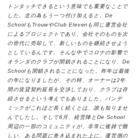
トンタッチできるという意味でも重要なことで
した。念の為もう一つ付け加えると、De
SchoolもTrouwやClub Elevenも同じ運営会社
によるプロジェクトであり、会社そのものを次
の世代に売却して、新しいものを継続させよう
としているんです。そんな中でコロナの影響で
オランダのクラブが閉鎖されることになり、De
Schoolも閉鎖されることになった。昨年は最後
の年になりましたが、その時、オーナーは2年
間の賃貸契約延長を交渉しており、クラブは存
続させるという考えでもありました。パンデ
ミックがこれほど長く続くとは、誰も知りませ
んでしたし。そして6月、経営陣とDe School
周辺の一部のコミュニティが、非常に複雑で難
しい、ある問題に巻き込まれた上に、運営側の