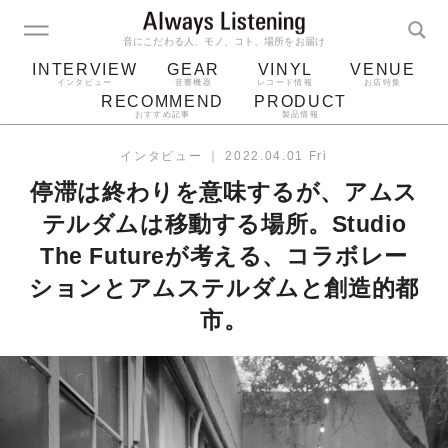
音にこだわる人、モノ、コト、場所をお届け
INTERVIEW
GEAR
VINYL
VENUE
インタビュー
音響機器
レコード情報
お店特集
RECOMMEND
PRODUCT
おすすめ記事
製品情報
レコード
プレーヤー
音質
スピーカー
インタビュー
｜
2022.04.01 Fri
ジャケット
bluetooth
アルバム
停滞は終わりを意味するが、アムス
レコード針
テルダムは移動する場所。Studio
The Futureが考える、コラボレー
ションとアムステルダムと創造的都
市。