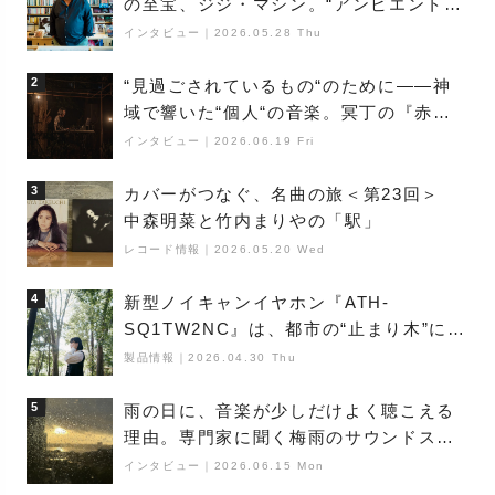
の至宝、ジジ・マシン。“アンビエントの
巨匠”が明かす創作の原点と、「動き」に
インタビュー
｜
2026.05.28 Thu
満ちた最新作の背景
2
“見過ごされているもの“のために――神
域で響いた“個人“の音楽。冥丁の『赤城
夜神楽』をレポート
インタビュー
｜
2026.06.19 Fri
3
カバーがつなぐ、名曲の旅＜第23回＞
中森明菜と竹内まりやの「駅」
レコード情報
｜
2026.05.20 Wed
4
新型ノイキャンイヤホン『ATH-
SQ1TW2NC』は、都市の“止まり木”にな
り得るーシンガーソングライター浮
製品情報
｜
2026.04.30 Thu
（Buoy）
5
雨の日に、音楽が少しだけよく聴こえる
理由。専門家に聞く梅雨のサウンドス
ケープ
インタビュー
｜
2026.06.15 Mon