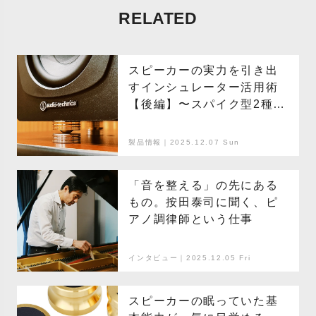
RELATED
スピーカーの実力を引き出
すインシュレーター活用術
【後編】〜スパイク型2種を
聴き比べ
製品情報｜2025.12.07 Sun
「音を整える」の先にある
もの。按田泰司に聞く、ピ
アノ調律師という仕事
インタビュー｜2025.12.05 Fri
スピーカーの眠っていた基