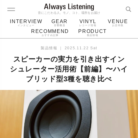
音にこだわる人、モノ、コト、場所をお届け
INTERVIEW
GEAR
VINYL
VENUE
インタビュー
音響機器
レコード情報
お店特集
RECOMMEND
PRODUCT
おすすめ記事
製品情報
レコード
プレーヤー
音質
スピーカー
製品情報
｜
2025.11.22 Sat
ジャケット
bluetooth
アルバム
スピーカーの実力を引き出すイン
レコード針
シュレーター活用術【前編】〜ハイ
ブリッド型3種を聴き比べ