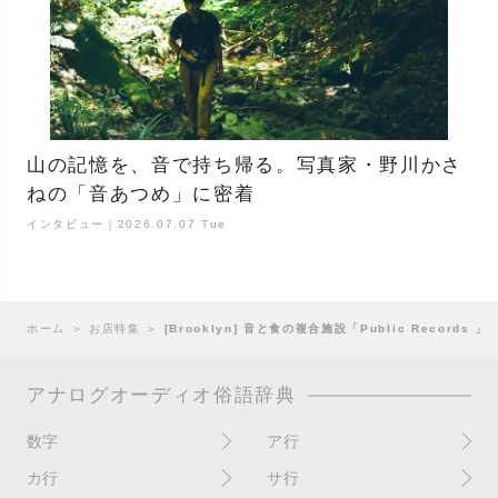
山の記憶を、音で持ち帰る。写真家・野川かさ
ねの「音あつめ」に密着
インタビュー｜2026.07.07 Tue
ホーム
＞
お店特集
＞
[Brooklyn] 音と食の複合施設「Public Records 」
アナログオーディオ俗語辞典
数字
ア行
10インチ
RPM(33,45)
カ行
サ行
12インチシングル
アイソレーター