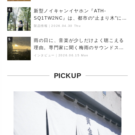
4
新型ノイキャンイヤホン『ATH-
SQ1TW2NC』は、都市の“止まり木”にな
り得るーシンガーソングライター浮
製品情報
｜
2026.04.30 Thu
（Buoy）
5
雨の日に、音楽が少しだけよく聴こえる
理由。専門家に聞く梅雨のサウンドス
ケープ
インタビュー
｜
2026.06.15 Mon
PICKUP