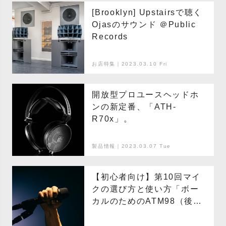
[Brooklyn] Upstairsで聴く
Ojasのサウンド ＠Public
Records
お店特集｜2023.03.10 Fri
開放型プロユースヘッドホ
ンの新定番、「ATH-
R70x」。
製品情報｜2023.03.07 Tue
【初心者向け】第10回マイ
クの選び方と使い方「ボー
カルのためのATM98（後
編）」