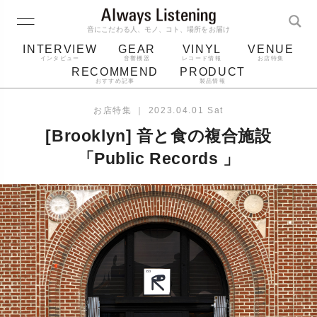
音にこだわる人、モノ、コト、場所をお届け
INTERVIEW
GEAR
VINYL
VENUE
インタビュー
音響機器
レコード情報
お店特集
RECOMMEND
PRODUCT
おすすめ記事
製品情報
レコード
プレーヤー
音質
スピーカー
お店特集
｜
2023.04.01 Sat
ジャケット
bluetooth
アルバム
[Brooklyn] 音と食の複合施設
レコード針
「Public Records 」