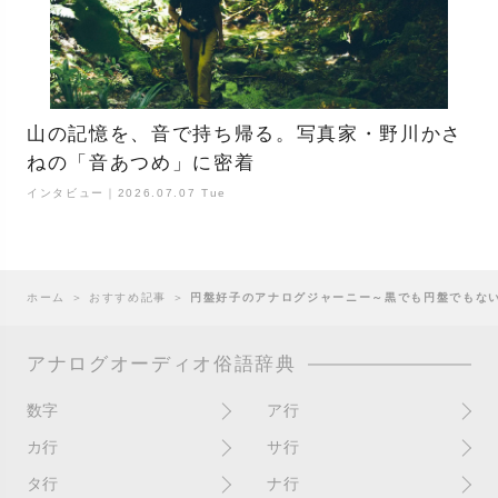
山の記憶を、音で持ち帰る。写真家・野川かさ
ねの「音あつめ」に密着
インタビュー｜2026.07.07 Tue
ホーム
＞
おすすめ記事
＞
円盤好子のアナログジャーニー～黒でも円盤でもな
アナログオーディオ俗語辞典
数字
ア行
10インチ
RPM(33,45)
カ行
サ行
12インチシングル
アイソレーター
書き込み
サイン
タ行
ナ行
4チャンネル
赤盤