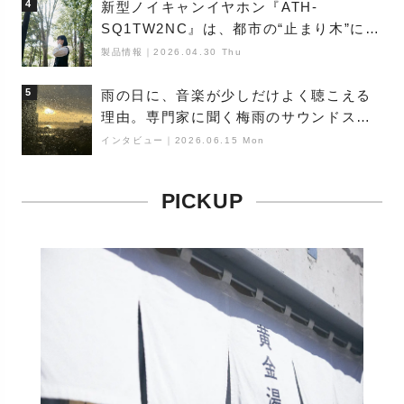
4
新型ノイキャンイヤホン『ATH-
SQ1TW2NC』は、都市の“止まり木”にな
り得るーシンガーソングライター浮
製品情報
｜
2026.04.30 Thu
（Buoy）
5
雨の日に、音楽が少しだけよく聴こえる
理由。専門家に聞く梅雨のサウンドス
ケープ
インタビュー
｜
2026.06.15 Mon
PICKUP