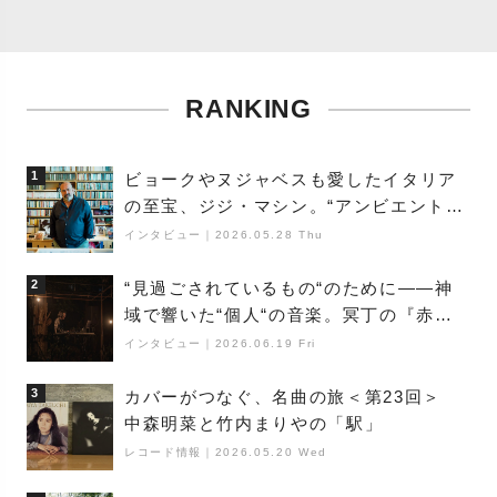
RANKING
1
ビョークやヌジャベスも愛したイタリア
の至宝、ジジ・マシン。“アンビエントの
巨匠”が明かす創作の原点と、「動き」に
インタビュー
｜
2026.05.28 Thu
満ちた最新作の背景
2
“見過ごされているもの“のために――神
域で響いた“個人“の音楽。冥丁の『赤城
夜神楽』をレポート
インタビュー
｜
2026.06.19 Fri
3
カバーがつなぐ、名曲の旅＜第23回＞
中森明菜と竹内まりやの「駅」
レコード情報
｜
2026.05.20 Wed