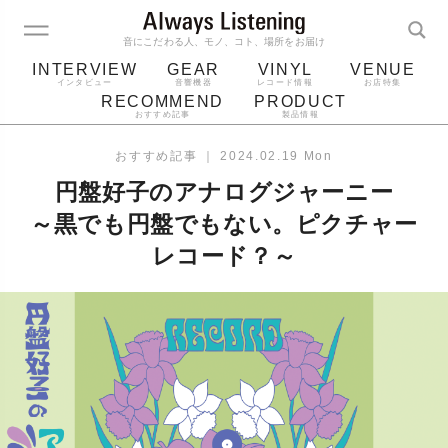
音にこだわる人、モノ、コト、場所をお届け
INTERVIEW
GEAR
VINYL
VENUE
インタビュー
音響機器
レコード情報
お店特集
RECOMMEND
PRODUCT
おすすめ記事
製品情報
レコード
プレーヤー
音質
スピーカー
おすすめ記事
｜
2024.02.19 Mon
ジャケット
bluetooth
アルバム
円盤好子のアナログジャーニー
レコード針
～黒でも円盤でもない。ピクチャー
レコード？～