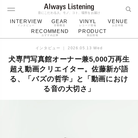
音にこだわる人、モノ、コト、場所をお届け
INTERVIEW
GEAR
VINYL
VENUE
インタビュー
音響機器
レコード情報
お店特集
RECOMMEND
PRODUCT
おすすめ記事
製品情報
レコード
プレーヤー
音質
スピーカー
インタビュー
｜
2026.05.13 Wed
ジャケット
bluetooth
アルバム
犬専門写真館オーナー兼5,000万再生
レコード針
超え動画クリエイター。佐藤新が語
る、「バズの哲学」と「動画におけ
る音の大切さ」